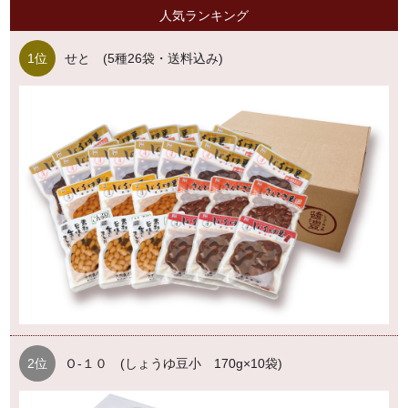
人気ランキング
1位
せと (5種26袋・送料込み)
2位
Ｏ-１０ (しょうゆ豆小 170g×10袋)