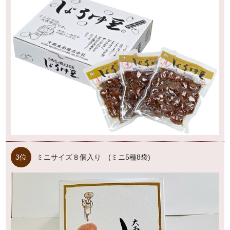
3位
ミニサイズ８個入り (ミニ5種8袋)